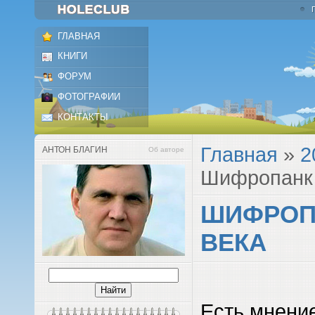
ГЛАВНАЯ
КНИГИ
ФОРУМ
ФОТОГРАФИИ
КОНТАКТЫ
Главная
»
2
АНТОН БЛАГИН
Об авторе
Шифропанк 
ШИФРОПА
ВЕКА
Есть мнение