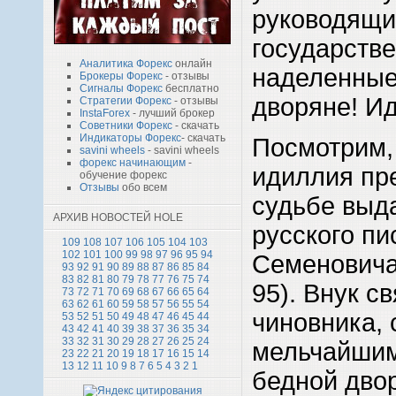
руководящих
государстве
Аналитика Форекс
онлайн
наделенные
Брокеры Форекс
- отзывы
Сигналы Форекс
бесплатно
дворяне! Ид
Стратегии Форекс
- отзывы
InstaForex
- лучший брокер
Советники Форекс
- скачать
Индикаторы Форекс
- скачать
Посмотрим, 
savini wheels
- savini wheels
форекс начинающим
-
идиллия пр
обучение форекс
Отзывы
обо всем
судьбе выд
АРХИВ НОВОСТЕЙ HOLE
русского пи
109
108
107
106
105
104
103
102
101
100
99
98
97
96
95
94
Семеновича
93
92
91
90
89
88
87
86
85
84
83
82
81
80
79
78
77
76
75
74
95). Внук с
73
72
71
70
69
68
67
66
65
64
63
62
61
60
59
58
57
56
55
54
чиновника, 
53
52
51
50
49
48
47
46
45
44
43
42
41
40
39
38
37
36
35
34
33
32
31
30
29
28
27
26
25
24
мельчайшим
23
22
21
20
19
18
17
16
15
14
13
12
11
10
9
8
7
6
5
4
3
2
1
бедной двор