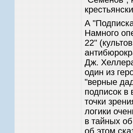
крестьянски
А "Подписка
Намного оп
22" (культо
антибюрокр
Дж. Хеллера
один из гер
"верные дад
подписок в 
точки зрен
логики очен
в тайных об
об этом сказ