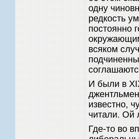
одну чиновн
редкость ум
постоянно г
окружающим,
всяком случ
подчиненны
соглашаютс
И были в X
джентльмен
известно, ч
читали. Ой 
Где-то во в
либеральные