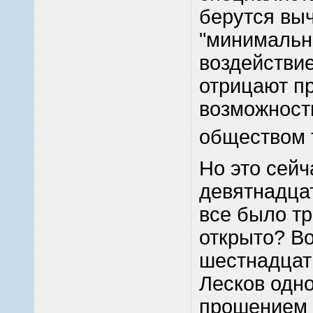
берутся вы
"минимальн
воздействие
отрицают п
возможност
обществом 
Но это сейч
девятнадцат
все было т
открыто? Во
шестнадцат
Лесков одн
прошением 