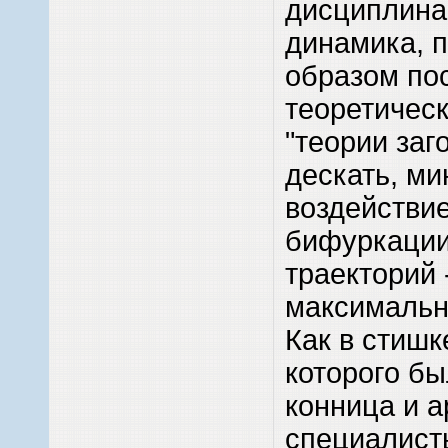
дисциплина,
динамика, 
образом по
теоретичес
"теории заг
дескать, м
воздействие
бифуркаци
траекторий 
максимальн
Как в стишке
которого б
конница и 
специалисты