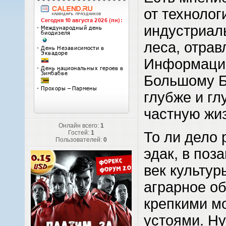
от технолог
индустриал
леса, отрав
Информацио
Большому Б
глубже и гл
частную жиз
Онлайн всего:
1
То ли дело 
Гостей:
1
Пользователей:
0
эдак, в поз
век культур
аграрное об
крепкими м
устоями. Ну