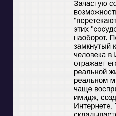
Зачастую с
возможност
"перетекают
этих "сосудо
наоборот. П
замкнутый к
человека в
отражает ег
реальной жи
реальном м
чаще воспр
имидж, соз
Интернете. 
складывает