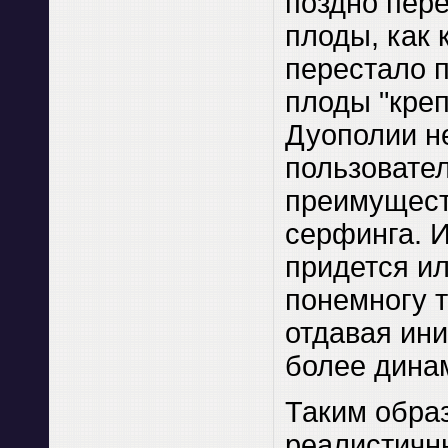
поздно пере
плоды, как 
перестало 
плоды "креп
Дуополии н
пользовате
преимущест
серфинга. 
придется ил
понемногу т
отдавая ини
более дина
Таким обра
реалистичн