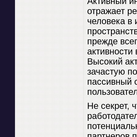
Активный ин
отражает р
человека в
пространств
прежде всег
активности 
Высокий ак
зачастую п
пассивный 
пользовател
Не секрет, 
работодате
потенциаль
партнеров 