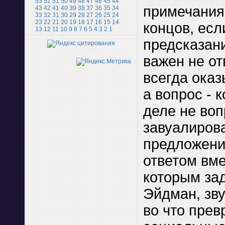
53
52
51
50
49
48
47
46
45
44
примечаниях
43
42
41
40
39
38
37
36
35
34
33
32
31
30
29
28
27
26
25
24
23
22
21
20
19
18
17
16
15
14
концов, есл
13
12
11
10
9
8
7
6
5
4
3
2
1
предсказани
важен не от
всегда ока
а вопрос - 
деле не воп
завуалиров
предложени
ответом вме
которым за
Эйдман, зву
во что прев