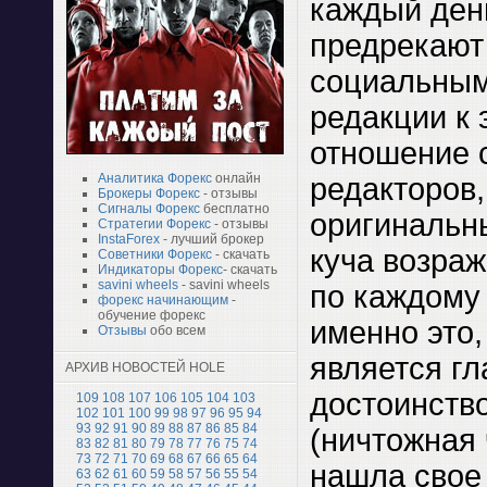
каждый ден
предрекают
социальным
редакции к 
отношение с
Аналитика Форекс
онлайн
редакторов
Брокеры Форекс
- отзывы
Сигналы Форекс
бесплатно
оригинальн
Стратегии Форекс
- отзывы
InstaForex
- лучший брокер
куча возраж
Советники Форекс
- скачать
Индикаторы Форекс
- скачать
savini wheels
- savini wheels
по каждому
форекс начинающим
-
обучение форекс
именно это,
Отзывы
обо всем
является г
АРХИВ НОВОСТЕЙ HOLE
достоинств
109
108
107
106
105
104
103
102
101
100
99
98
97
96
95
94
93
92
91
90
89
88
87
86
85
84
(ничтожная
83
82
81
80
79
78
77
76
75
74
73
72
71
70
69
68
67
66
65
64
нашла свое
63
62
61
60
59
58
57
56
55
54