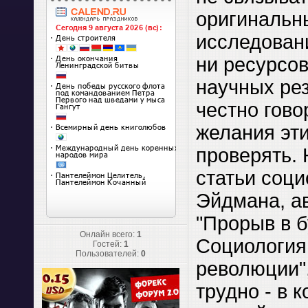
оригиналь
исследовани
ни ресурсов
научных рез
честно гово
желания эти
проверять. 
статьи соци
Эйдмана, ав
"Прорыв в 
Онлайн всего:
1
Социология
Гостей:
1
Пользователей:
0
революции"
трудно - в 