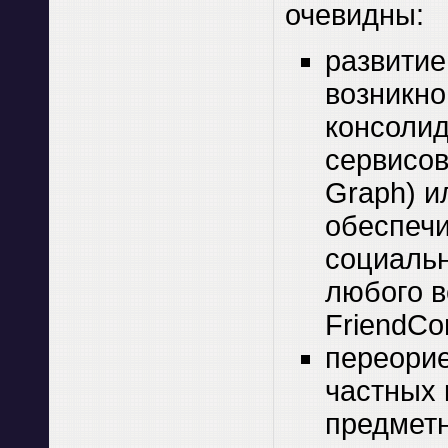
очевидны:
развитие
возникн
консоли
сервисов
Graph) и
обеспеч
социальн
любого в
FriendCo
переорие
частных
предметн