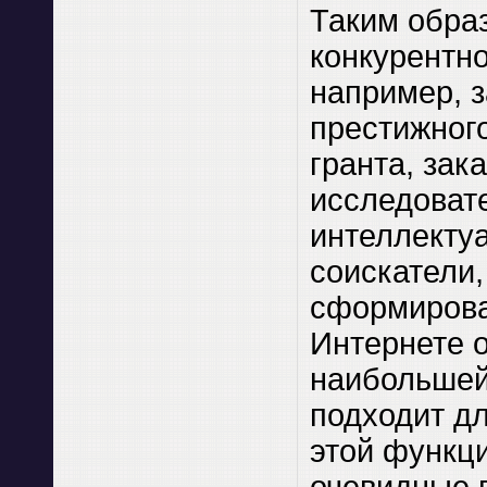
Таким образ
конкурентно
например, 
престижного
гранта, зак
исследоват
интеллекту
соискатели,
сформиров
Интернете о
наибольшей
подходит д
этой функц
очевидные 