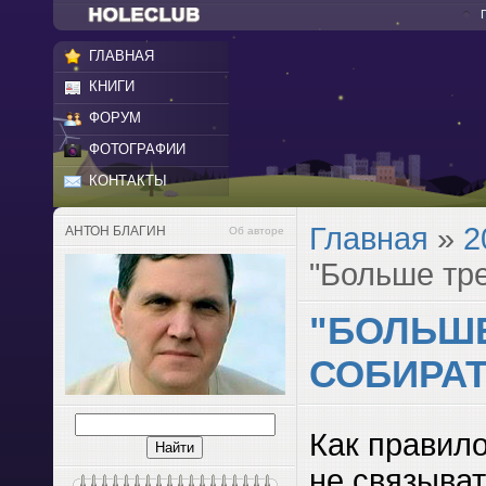
ГЛАВНАЯ
КНИГИ
ФОРУМ
ФОТОГРАФИИ
КОНТАКТЫ
Главная
»
2
АНТОН БЛАГИН
Об авторе
"Больше тре
"БОЛЬШЕ
СОБИРАТ
Как правил
не связыват