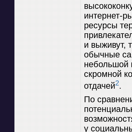
высококонк
интернет-р
ресурсы те
привлекател
и выживут, 
обычные са
небольшой 
скромной к
2
отдачей
.
По сравнен
потенциал
возможност
у социальны