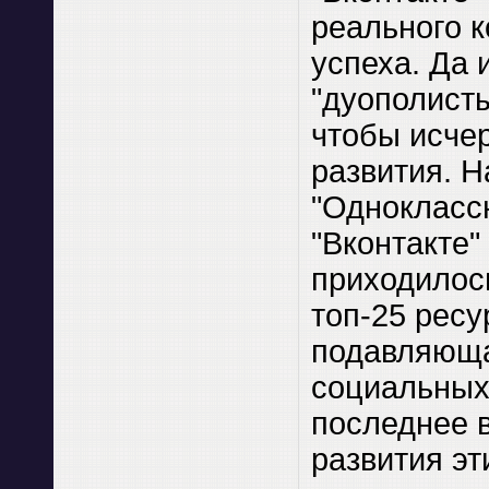
реального 
успеха. Да 
"дуополисты
чтобы исче
развития. 
"Однокласс
"Вконтакте"
приходилос
топ-25 ресу
подавляюща
социальных 
последнее 
развития эт