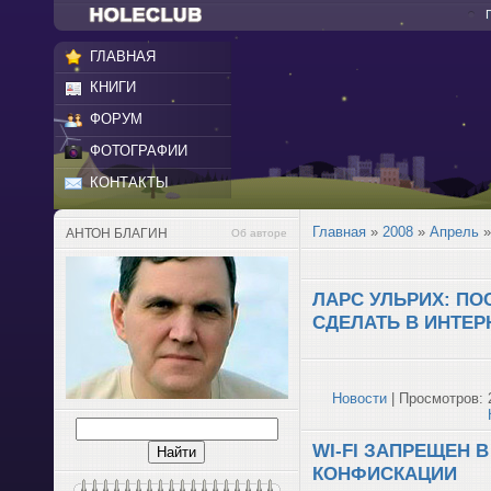
ГЛАВНАЯ
КНИГИ
ФОРУМ
ФОТОГРАФИИ
КОНТАКТЫ
Главная
»
2008
»
Апрель
»
АНТОН БЛАГИН
Об авторе
ЛАРС УЛЬРИХ: П
СДЕЛАТЬ В ИНТЕР
Новости
| Просмотров: 
WI-FI ЗАПРЕЩЕН 
КОНФИСКАЦИИ