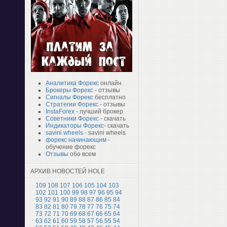
Аналитика Форекс
онлайн
Брокеры Форекс
- отзывы
Сигналы Форекс
бесплатно
Стратегии Форекс
- отзывы
InstaForex
- лучший брокер
Советники Форекс
- скачать
Индикаторы Форекс
- скачать
savini wheels
- savini wheels
форекс начинающим
-
обучение форекс
Отзывы
обо всем
АРХИВ НОВОСТЕЙ HOLE
109
108
107
106
105
104
103
102
101
100
99
98
97
96
95
94
93
92
91
90
89
88
87
86
85
84
83
82
81
80
79
78
77
76
75
74
73
72
71
70
69
68
67
66
65
64
63
62
61
60
59
58
57
56
55
54