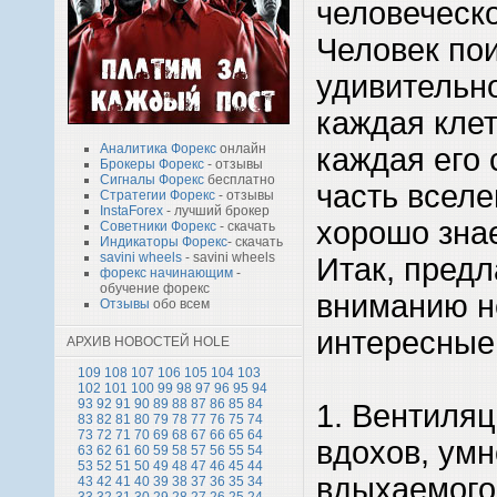
человеческо
Человек по
удивительн
каждая клет
Аналитика Форекс
онлайн
каждая его 
Брокеры Форекс
- отзывы
Сигналы Форекс
бесплатно
часть вселе
Стратегии Форекс
- отзывы
InstaForex
- лучший брокер
хорошо зна
Советники Форекс
- скачать
Индикаторы Форекс
- скачать
savini wheels
- savini wheels
Итак, пред
форекс начинающим
-
обучение форекс
вниманию н
Отзывы
обо всем
интересные
АРХИВ НОВОСТЕЙ HOLE
109
108
107
106
105
104
103
102
101
100
99
98
97
96
95
94
93
92
91
90
89
88
87
86
85
84
1. Вентиляц
83
82
81
80
79
78
77
76
75
74
73
72
71
70
69
68
67
66
65
64
вдохов, ум
63
62
61
60
59
58
57
56
55
54
53
52
51
50
49
48
47
46
45
44
вдыхаемого 
43
42
41
40
39
38
37
36
35
34