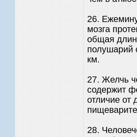
26. Ежемин
мозга протек
общая длин
полушарий 
км.
27. Желчь ч
содержит ф
отличие от 
пищеварите
28. Человеч