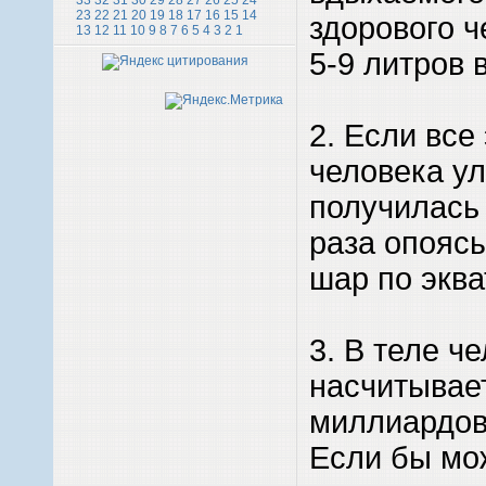
33
32
31
30
29
28
27
26
25
24
23
22
21
20
19
18
17
16
15
14
здорового ч
13
12
11
10
9
8
7
6
5
4
3
2
1
5-9 литров 
2. Если все
человека ул
получилась 
раза опояс
шар по эква
3. В теле ч
насчитывае
миллиардов
Если бы мо