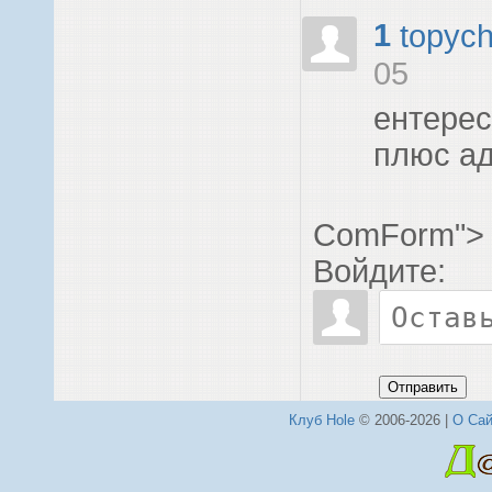
1
topyc
05
ентерес
плюс а
ComForm">
Войдите:
Отправить
Клуб Hole
© 2006-2026 |
О Сай