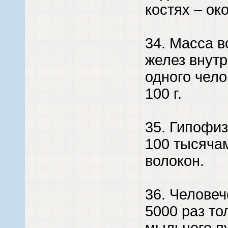
костях – ок
34. Масса в
желез внут
одного чело
100 г.
35. Гипофиз
100 тысяча
волокон.
36. Человеч
5000 раз то
мыльного пу