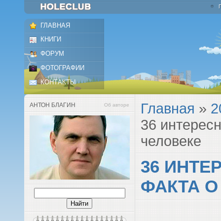
ГЛАВНАЯ
КНИГИ
ФОРУМ
ФОТОГРАФИИ
КОНТАКТЫ
Главная
»
2
АНТОН БЛАГИН
Об авторе
36 интерес
человеке
36 ИНТЕ
ФАКТА О