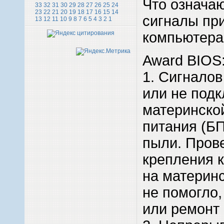
Что означа
33
32
31
30
29
28
27
26
25
24
23
22
21
20
19
18
17
16
15
14
сигналы пр
13
12
11
10
9
8
7
6
5
4
3
2
1
компьютера
Award BIOS
1. Сигналов
или не подк
материнско
питания (БП
пыли. Пров
крепления 
на материнс
не помогло,
или ремонт