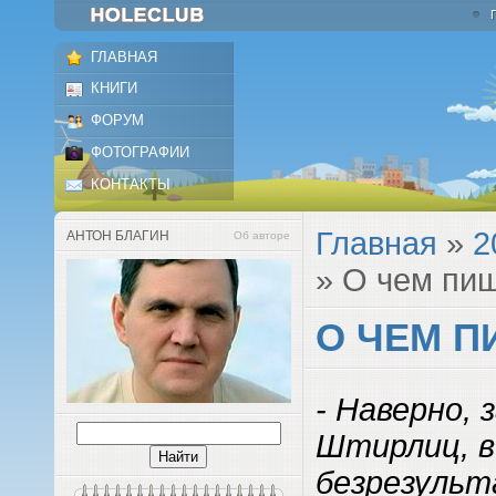
ГЛАВНАЯ
КНИГИ
ФОРУМ
ФОТОГРАФИИ
КОНТАКТЫ
Главная
»
2
АНТОН БЛАГИН
Об авторе
» О чем пи
О ЧЕМ П
- Наверно, 
Штирлиц, в
безрезульт