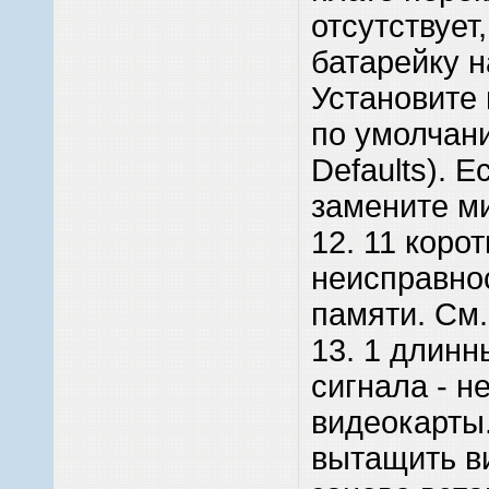
отсутствует
батарейку н
Установите 
по умолчан
Defaults). Е
замените м
12. 11 корот
неисправно
памяти. См. 
13. 1 длинн
сигнала - н
видеокарты
вытащить в