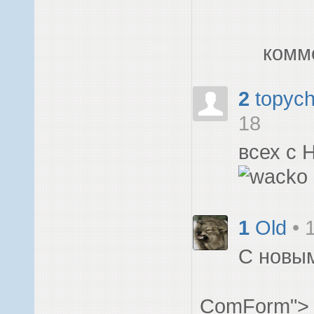
комм
2
topyc
18
всех с 
1
Old
• 
С новым
ComForm">