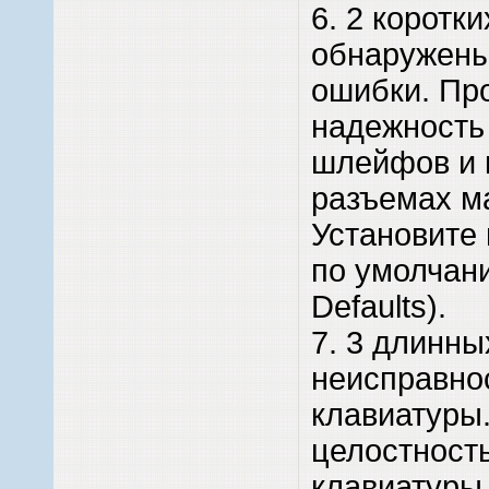
6. 2 коротки
обнаружены
ошибки. Пр
надежность
шлейфов и 
разъемах м
Установите 
по умолчан
Defaults).
7. 3 длинны
неисправно
клавиатуры
целостност
клавиатуры 