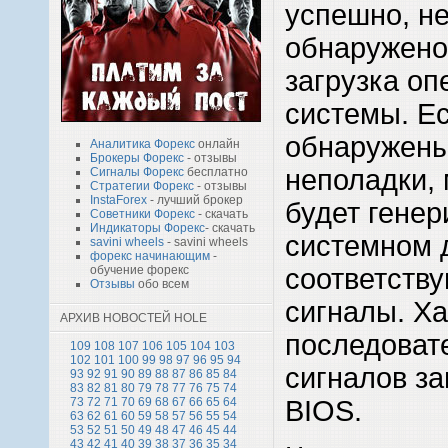
успешно, н
обнаружено
загрузка о
системы. Ес
обнаружены
Аналитика Форекс
онлайн
Брокеры Форекс
- отзывы
неполадки,
Сигналы Форекс
бесплатно
Стратегии Форекс
- отзывы
InstaForex
- лучший брокер
будет генер
Советники Форекс
- скачать
Индикаторы Форекс
- скачать
системном 
savini wheels
- savini wheels
форекс начинающим
-
соответств
обучение форекс
Отзывы
обо всем
сигналы. Ха
АРХИВ НОВОСТЕЙ HOLE
последоват
109
108
107
106
105
104
103
102
101
100
99
98
97
96
95
94
сигналов за
93
92
91
90
89
88
87
86
85
84
83
82
81
80
79
78
77
76
75
74
BIOS.
73
72
71
70
69
68
67
66
65
64
63
62
61
60
59
58
57
56
55
54
53
52
51
50
49
48
47
46
45
44
43
42
41
40
39
38
37
36
35
34