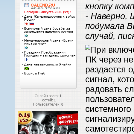
кнопку ком
- Наверно, 
подумала ВI
случай, пи
При включ
ПК через не
раздается о
сигнал, кот
радовать с
Онлайн всего:
1
пользовател
Гостей:
1
Пользователей:
0
системного
сигнализиру
самотестир