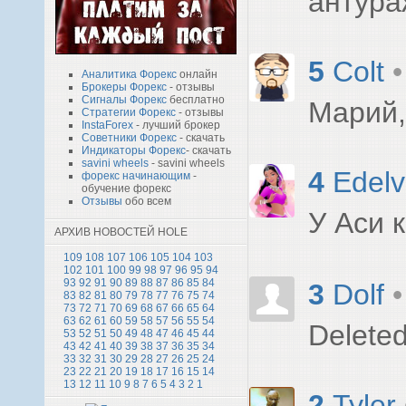
антура
5
Colt
•
Аналитика Форекс
онлайн
Брокеры Форекс
- отзывы
Сигналы Форекс
бесплатно
Марий,
Стратегии Форекс
- отзывы
InstaForex
- лучший брокер
Советники Форекс
- скачать
Индикаторы Форекс
- скачать
savini wheels
- savini wheels
4
Edelv
форекс начинающим
-
обучение форекс
Отзывы
обо всем
У Аси 
АРХИВ НОВОСТЕЙ HOLE
109
108
107
106
105
104
103
102
101
100
99
98
97
96
95
94
93
92
91
90
89
88
87
86
85
84
3
Dolf
•
83
82
81
80
79
78
77
76
75
74
73
72
71
70
69
68
67
66
65
64
63
62
61
60
59
58
57
56
55
54
Delete
53
52
51
50
49
48
47
46
45
44
43
42
41
40
39
38
37
36
35
34
33
32
31
30
29
28
27
26
25
24
23
22
21
20
19
18
17
16
15
14
13
12
11
10
9
8
7
6
5
4
3
2
1
2
Tyler