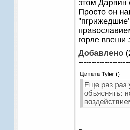
этом Дарвин 
Просто он на
"пгрижедшие"
православием
горле ввеши 
Добавлено
(
-------------------
Цитата
Tyler
(
)
Еще раз раз 
объяснять: н
воздействием