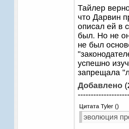
Тайлер верно
что Дарвин п
описал ей в 
был. Но не о
не был осно
"законодател
успешно изуч
запрещала "л
Добавлено
(
-------------------
Цитата
Tyler
(
)
эволюция пр