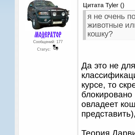
Цитата
Tyler
(
)
я не очень п
животные или
кошку?
Сообщений:
177
Статус:
Да это не дл
классификаци
курсе, то ск
блокировано 
овладеет кош
представить)
Теория Дарви