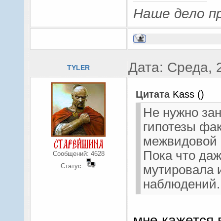
Наше дело пр
Дата: Среда, 
TYLER
Цитата
Kass
(
)
Не нужно за
гипотезы фак
межвидовой 
Пока что да
Сообщений:
4628
Статус:
мутировала 
наблюдений.
мне кажется 