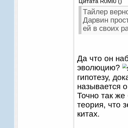
Цитата
R0Mi0
(
)
Тайлер верно
Дарвин прост
ей в своих 
Да что он н
эволюцию?
гипотезу, док
называется о
Точно так же
теория, что 
китах.