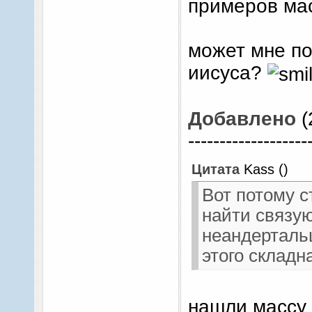
примеров мас
может мне п
иисуса?
Добавлено
(
-------------------
Цитата
Kass
(
)
Вот потому с
найти связу
неандертальц
этого складн
нашли массу 