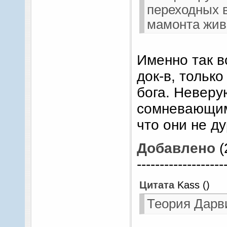
переходных в
мамонта живо
не убедитель
погодите, сде
Именно так в
коллайдер ра
док-в, только
вот уже и ДН
бога. Неверу
все видно ка
сомневающимс
не видим" - 
что они не д
же верующих,
случилось в 
Добавлено
(
долгое "нуууу
-------------------
"это слишком
говорить"....
Цитата
Kass
(
)
Стран
Теория Дарв
круглая... с 