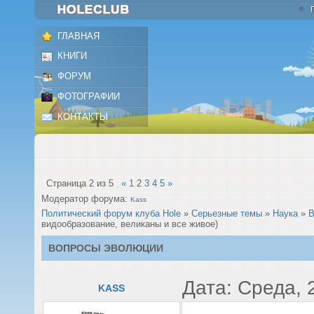
ГЛАВНАЯ
КНИГИ
ФОРУМ
ФОТОГРАФИИ
КОНТАКТЫ
Страница
2
из
5
«
1
2
3
4
5
»
Модератор форума:
Kass
Политический форум клуба Hole
»
Серьезные темы
»
Наука
»
В
видообразование, великаны и все живое)
ВОПРОСЫ ЭВОЛЮЦИИ
Дата: Среда, 
KASS