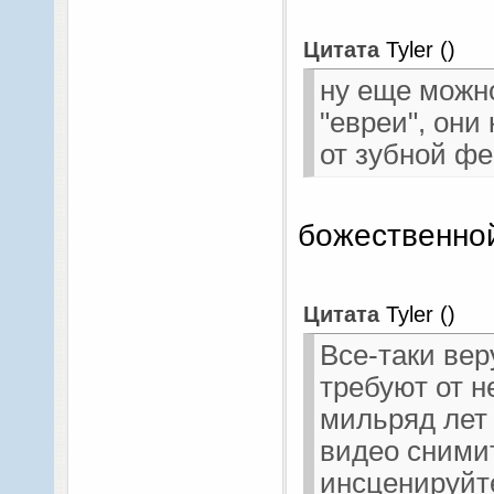
Цитата
Tyler
(
)
ну еще можно
"евреи", они
от зубной фе
божественной
Цитата
Tyler
(
)
Все-таки ве
требуют от н
мильряд лет 
видео снимит
инсценируйте