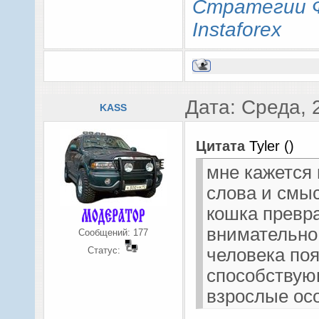
Стратегии 
Instaforex
Дата: Среда, 
KASS
Цитата
Tyler
(
)
мне кажется 
слова и смыс
кошка превра
внимательно,
Сообщений:
177
Статус:
человека поя
способствую
взрослые ос
много молока