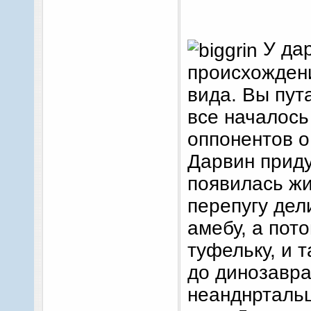
У дар
происхождени
вида. Вы пут
все началось
оппонентов о
Дарвин приду
появилась жи
перепугу дел
амебу, а пот
туфельку, и 
до динозавра
неанднртальц