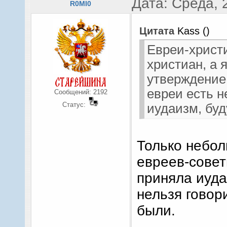
Дата: Среда, 
R0MI0
Цитата
Kass
(
)
Евреи-христи
христиан, а 
утверждение,
евреи есть н
Сообщений:
2192
Статус:
иудаизм, буд
Только небо
евреев-совет
приняла иуда
нельзя говор
были.