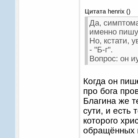
Цитата
henrix
(
)
Да, симптома
именно пишут
Но, кстати, 
- "Б-г".
Вопрос: он и
Когда он пише
про бога пров
Благина же те
сути, и есть 
которого хри
обращённых 