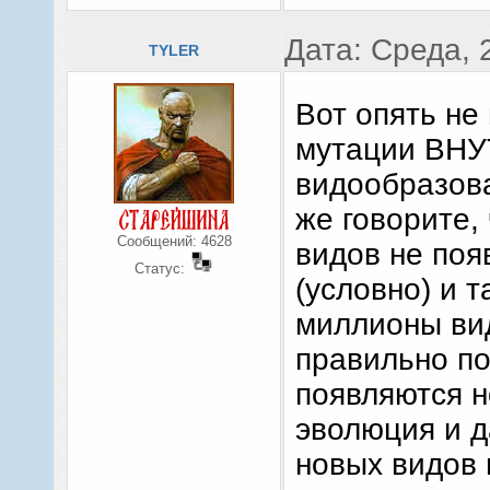
Дата: Среда, 
TYLER
Вот опять не
мутации ВНУ
видообразова
же говорите,
Сообщений:
4628
видов не появ
Статус:
(условно) и т
миллионы вид
правильно по
появляются н
эволюция и 
новых видов 