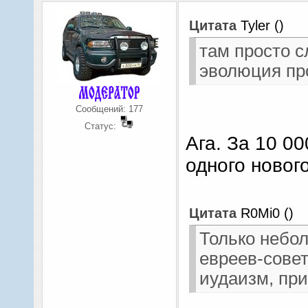
Цитата
Tyler
(
)
там просто с
эволюция пр
Сообщений:
177
Статус:
Ага. За 10 0
одного новог
Цитата
R0Mi0
(
)
Только небо
евреев-совет
иудаизм, при