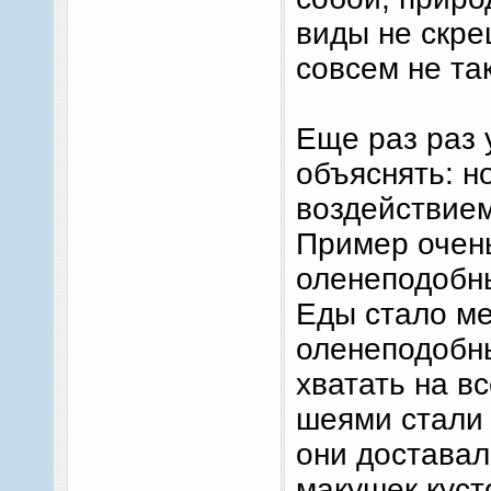
виды не скре
совсем не так
Еще раз раз 
объяснять: н
воздействием
Пример очен
оленеподобны
Еды стало ме
оленеподобны
хватать на в
шеями стали
они доставал
макушек куст