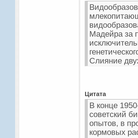
Видообразов
млекопитающ
видообразов
Мадейра за 
исключитель
генетическог
Слияние дву
заметное раз
шимпанзе, а
Мадейре за 
Цитата
слияний
В конце 1950
советский би
опытов, в пр
кормовых рас