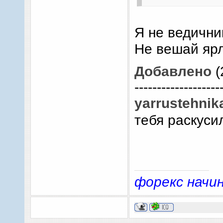
Я не ведични
Не вешай ярл
Добавлено
(
-------------------
yarrustehnik
тебя раскуси
форекс нач