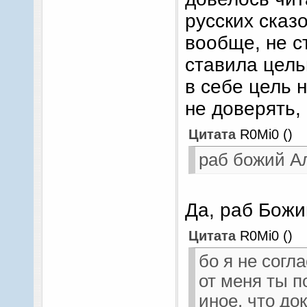
русских сказ
вообще, не с
ставила цель
в себе цель 
не доверять,
Цитата
R0Mi0
(
)
раб божий А
Да, раб Божи
Цитата
R0Mi0
(
)
бо я не согл
от меня ты п
иное, что до