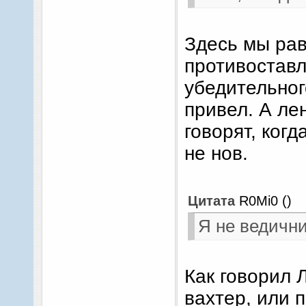
Здесь мы ра
противоставл
убедительног
привел. А лен
говорят, когд
не нов.
Цитата
R0Mi0
(
)
Я не ведични
Как говорил Л
вахтер, или п