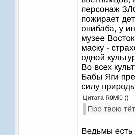
персонаж ЗЛО
пожирает дет
онибаба, у и
музее Восток
маску - страх
одной культу
Во всех куль
Бабы Яги пре
силу природы
Цитата
R0Mi0
(
)
Про твою тёт
Ведьмы есть 