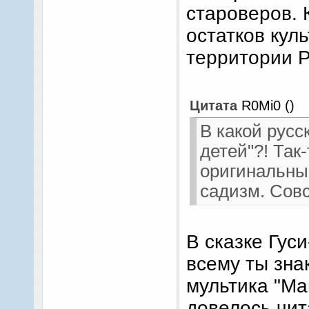
староверов. 
остатков кул
территории Р
Цитата
R0Mi0
(
)
В какой русс
детей"?! Так
оригинальные
садизм. Совс
В сказке Гус
всему ты зна
мультика "Ма
довелось чит