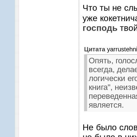
Что ты не с
уже кокетнич
господь
твой
Цитата
yarrustehn
Опять, голос
всегда, дела
логически ег
книга", неиз
переведенная
является.
Не было слов