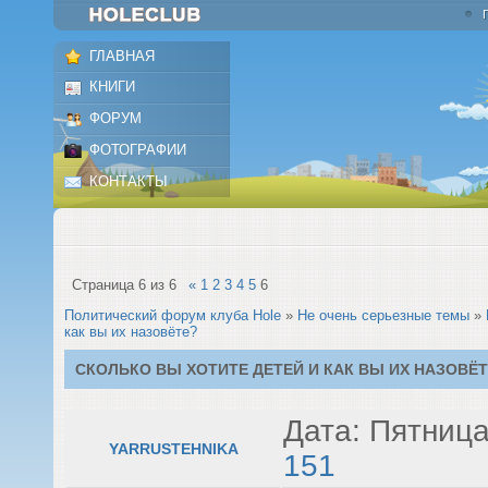
ГЛАВНАЯ
КНИГИ
ФОРУМ
ФОТОГРАФИИ
КОНТАКТЫ
Страница
6
из
6
«
1
2
3
4
5
6
Политический форум клуба Hole
»
Не очень серьезные темы
»
как вы их назовёте?
СКОЛЬКО ВЫ ХОТИТЕ ДЕТЕЙ И КАК ВЫ ИХ НАЗОВЁ
Дата: Пятница
YARRUSTEHNIKA
151