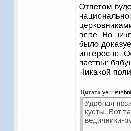
Ответом буде
национальност
церковниками
вере. Но ник
было доказуе
интересно. О
паствы: бабу
Никакой поли
Цитата
yarrustehn
Удобная пози
кусты. Вот т
ведичники-р