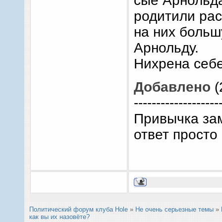
сые Арнольда
родитили рас
на них больш
Арнольду.
Нихрена себе
Добавлено
(
-------------------
Привычка зам
ответ просто
Политический форум клуба Hole
»
Не очень серьезные темы
»
как вы их назовёте?