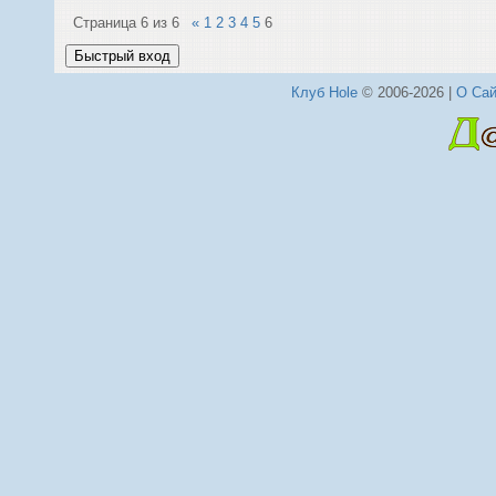
Страница
6
из
6
«
1
2
3
4
5
6
Клуб Hole
© 2006-2026 |
О Сай