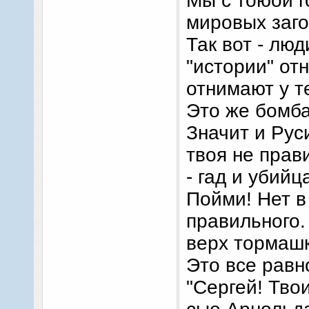
Мы с тоюой г
мировых заго
Так вот - лю
"истории" от
отнимают у т
Это же бомба
Значит и Рус
твоя не прав
- гад и убийц
Пойми! Нет в
правильного.
верх тормашк
Это все равно
"Сергей! Тво