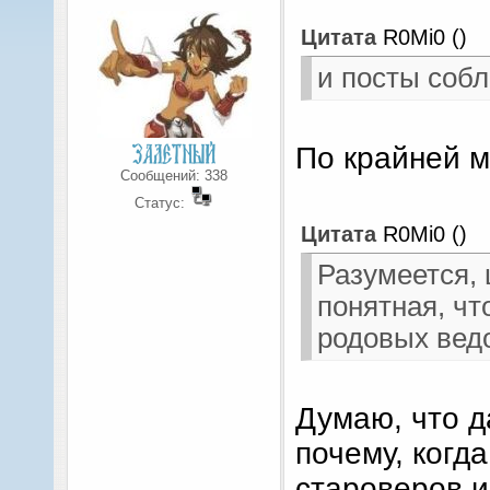
Цитата
R0Mi0
(
)
и посты соб
По крайней м
Сообщений:
338
Статус:
Цитата
R0Mi0
(
)
Разумеется, 
понятная, чт
родовых ведо
Думаю, что да
почему, когд
староверов и