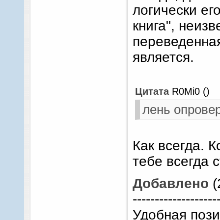
логически ег
книга", неизв
переведенная
является.
Цитата
R0Mi0
(
)
лень опровер
Как всегда. К
тебе всегда 
Добавлено
(
-------------------
Удобная пози