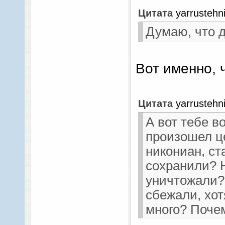
Цитата
yarrustehn
Думаю, что д
Вот именно, ч
Цитата
yarrustehn
А вот тебе в
произошел ц
никониан, ст
сохранили? Н
уничтожали?
сбежали, хот
много? Поче
Грозного? По