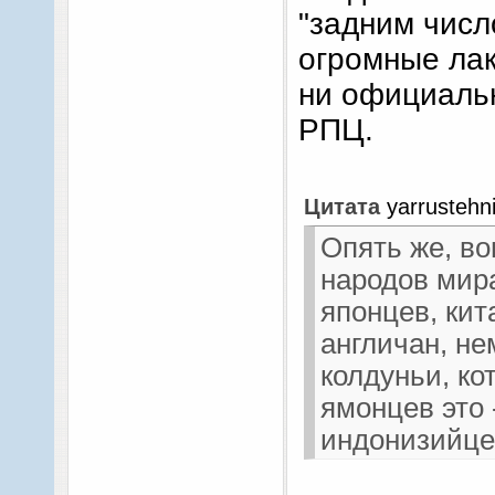
"задним число
огромные лак
ни официальн
РПЦ.
Цитата
yarrustehn
Опять же, во
народов мир
японцев, кит
англичан, не
колдуньи, ко
ямонцев это 
индонизийцев
Москве видел