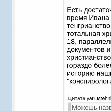
ведичники? 
Есть достато
коренные пл
время Ивана 
"зллая" церк
тенгрианство
язычников в
тотальная хр
Сергей, или
18, параллел
рабами, что 
документов и 
действитель
христианство
Можешь назв
природе дких
гораздо боле
самого, конеч
историю наши
"конспиролог
Цитата
yarrustehn
Можешь назв