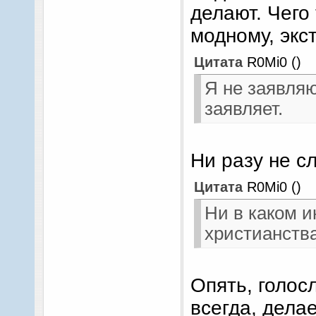
делают. Чего
модному, экс
Цитата
R0Mi0
(
)
Я не заявляю
заявляет.
Ни разу не с
Цитата
R0Mi0
(
)
Ни в каком и
христианства
Опять, голос
всегда, дела