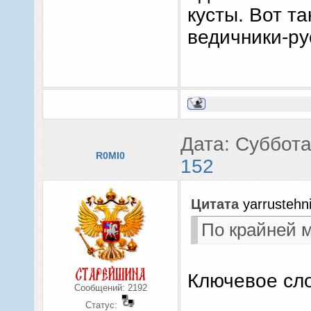
кусты. Вот т
ведичники-ру
Дата: Суббота
R0MI0
152
Цитата
yarrustehn
По крайней м
Ключевое сло
Сообщений:
2192
Статус: