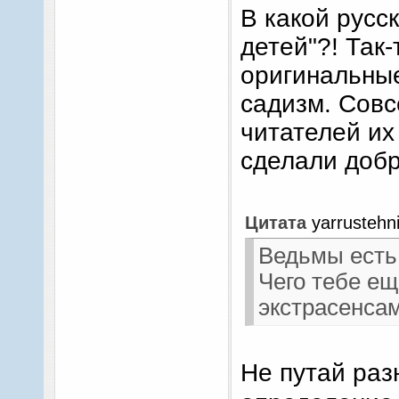
моё почтение
В какой русс
ведической с
детей"?! Так
шаманистких
оригинальные 
собой злую, 
садизм. Совс
читателей их
сделали добр
Цитата
yarrustehn
Ведьмы есть 
Чего тебе ещ
экстрасенса
Не путай ра