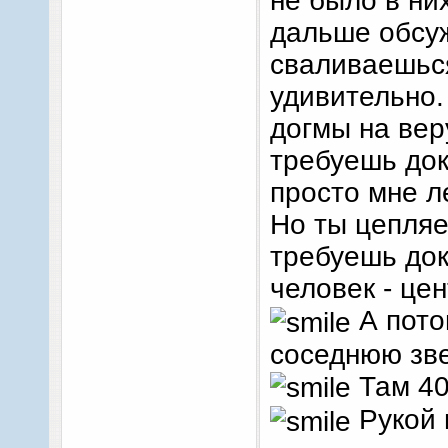
не было в ни
дальше обсуж
сваливаешься
удивительно.
догмы на вер
требуешь док
просто мне л
Но ты цепляе
требуешь док
человек - це
А пото
соседнюю зв
Там 40
Рукой 