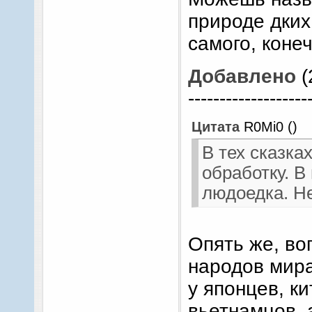
природе дких
самого, коне
Добавлено
(
-------------------
Цитата
R0Mi0
(
)
В тех сказка
обработку. В
людоедка. Не
Опять же, во
народов мира
у японцев, к
вьетнамцов, 